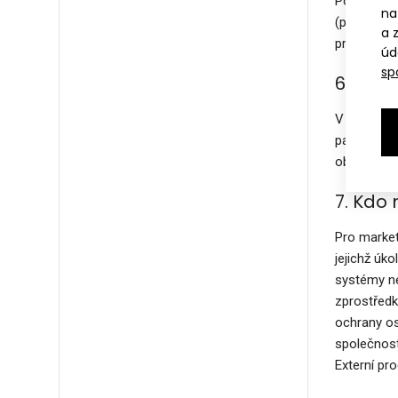
Podle toho
na
(profilová
a 
produkty a 
úd
sp
6. Kdo 
V souhlasu
partneři s
obchodních
7. Kdo
Pro market
jejichž úko
systémy ne
zprostředk
ochrany os
společnosti
Externí pro