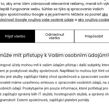
 vám posíláme individualizované zprávy a nabídky produktů a služeb
 to, aby sme Vám zobrazovali relevantné reklamy, merali ich vý
ní) osobních údajů nám pomůže Vás a Vaše potřeby lépe poznat, odha
zlepšili fungovanie webu. Súhlas sa týka aj spracovania Vašich
služby.
ajov spoločnosťou Google a jej partnermi. Môžete sa pozrieť
ako
oločnosť Google využíva vaše osobné údaje
a
ako využíva cooki
jsou naši partneři?
 jste také souhlasili s nabídkami produktů a předáním osobních úd
Odmietnuť
Prijať všetko
Prispôsobiť
všetko
tejně dodržují pravidla ochrany osobních údajů a uzavřeli jsme s ni
 partnerů Vám rádi poskytneme na vyžádání.
 může mít přístupy k Vašim osobním údajům
ingové účely mohou mít k vašim údajům přístup i další subjekty, které
lem je poskytovat služby společnosti. Například to mohou být třetí os
bo jiné služby zajišťující řádný chod společnosti a zpracování osob
ovateli máme uzavřenou smlouvu o zpracování osobních údajů, na zák
obních údajů. Poskytujeme jim pouze informace, které potřebují pro
 zajištující správný běh IT služeb, hostingových služeb, a správný ch
gramátoři. Externí společnosti, zajišťující platební portály.