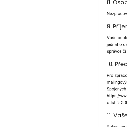
8. Oso
Nezpracová
9. Příj
Vaše osobn
jednat o o
správce či
10. Pře
Pro zpraco
mailingový
Spojených 
https://ww
odst. 9 GD
11. Vaš
Pokud zpr