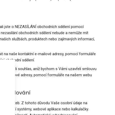
dali jste o NEZASÍLÁNÍ obchodních sdělení pomocí
o nezasílání obchodních sdělení nebude a nemůže mít
 našich službách, produktech nebo zajímavých informací,
nit na naše kontaktní e-mailové adresy, pomocí formuláře
í obchodní sdělení.
em udělili souhlas, aniž bychom s Vámi uzavřeli smlouvu
ktní e-mailové adresy, pomocí formuláře na našem webu
ení.
 rozhodování
ktů a služeb. Z tohoto důvodu Vaše osobní údaje na
nformační systémy, webové aplikace nebo kalkulačky.