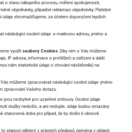
 o stavu nákupního procesu, měření spokojenosti,
 změně objednávky, případné reklamaci objednávky. Platební
ní údaje shromažďujeme, za účelem doporučení lepších
 následující osobní údaje: e-mailovou adresu, jméno a
eme využít
soubory Cookies
. Díky nim o Vás můžeme
je, IP adresa, informace o prohlížeči a zařízení a další
tnou nám statistické údaje o chování návštěvníků na
Vás můžeme zpracovávat následující osobní údaje: jméno
em zpracování Vašeho dotazu.
e jsou nezbytné pro uzavření smlouvy. Osobní údaje
tnutí služby nedošlo, a ani nedojde, údaje budou smazány
ě stanovená doba pro případ, že by došlo k obnově
o stanoví některý z právních předpisů zejména v oblasti