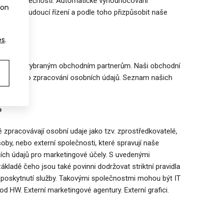
 naší společnosti. Automatické vyhodnocování
kon
dnout budoucí řízení a podle toho přizpůsobit naše
es
.
ajů našim vybraným obchodním partnerům. Naši obchodní
mi smlouvu o zpracování osobních údajů. Seznam našich
?
 zpracovávají osobní udaje jako tzv. zprostředkovatelé,
oby, nebo externí společnosti, které spravují naše
ních údajů pro marketingové účely. S uvedenými
ladě čeho jsou také povinni dodržovat striktní pravidla
 poskytnutí služby. Takovými společnostmi mohou být IT
od HW. Externí marketingové agentury. Externí grafici.