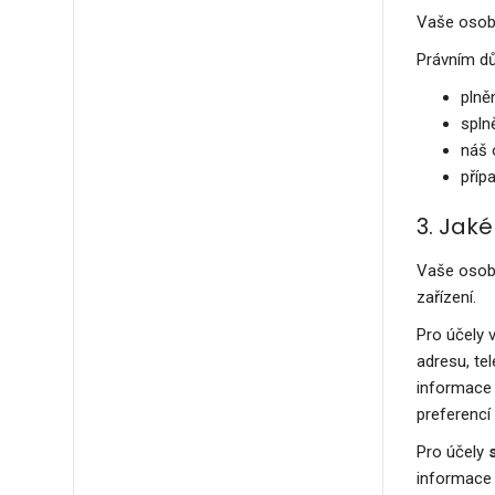
Vaše osobn
Právním dů
plně
spln
náš 
příp
3. Jak
Vaše osobn
zařízení.
Pro účely 
adresu, tel
informace 
preferencí 
Pro účely
informace 