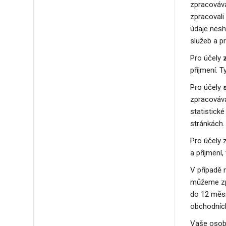
zpracovává
zpracovali
údaje nesh
služeb a p
Pro účely
příjmení. 
Pro účely
zpracovávat
statistick
stránkách.
Pro účely 
a příjmení
V případě 
můžeme zpr
do 12 měsí
obchodních
Vaše osobn