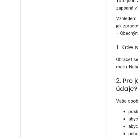
Toto jsou 
zapsaná v 
Vzhledem k
jak zpraco
– Obecným 
1. Kde 
Obracet se
mailu. Naš
2. Pro
údaje?
Vaše osob
posk
abyc
abyc
nebo