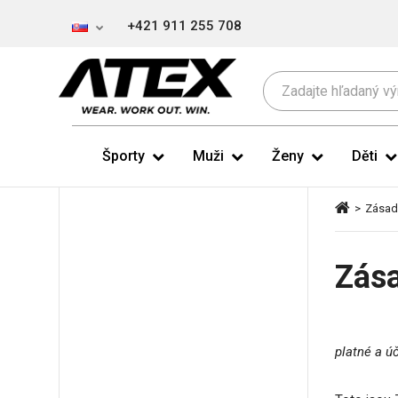
+421 911 255 708
Športy
Muži
Ženy
Děti
>
Zásad
Zá
platné a ú