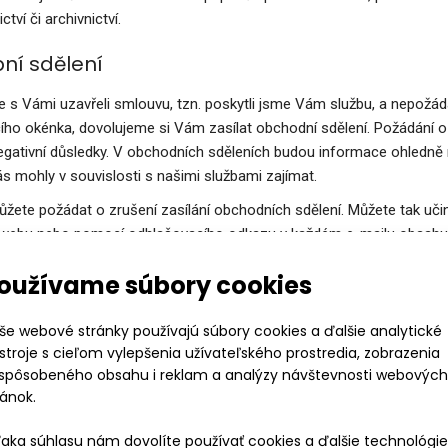
ctví či archivnictví.
bní sdělení
 s Vámi uzavřeli smlouvu, tzn. poskytli jsme Vám službu, a nepožá
ího okénka, dovolujeme si Vám zasílat obchodní sdělení. Požádání 
negativní důsledky. V obchodních sděleních budou informace ohledně
ás mohly v souvislosti s našimi službami zajímat.
ůžete požádat o zrušení zasílání obchodních sdělení. Můžete tak uči
ebu nebo pomocí odhlašovacího odkazu v každém e-mailu obsahujíc
dělení Vám také můžeme zasílat, pokud jste nám pro tento účel před
oužívame súbory cookies
lužbách. Tento souhlas lze kdykoliv odvolat zprávou na naše konta
í odhlašovacího odkazu v každém e-mailu obsahující obchodní sděl
še webové stránky používajú súbory cookies a ďalšie analytické
stroje s cieľom vylepšenia užívateľského prostredia, zobrazenia
č dochází k profilování a automatizovanému
ispôsobeného obsahu i reklam a analýzy návštevnosti webových
ránok.
čnost se vám snaží poskytovat individuálně upravené nabídky produ
šeho souhlasu profilujeme. Pro tento účel používáme automatické i
aka súhlasu nám dovolíte používať cookies a ďalšie technológie