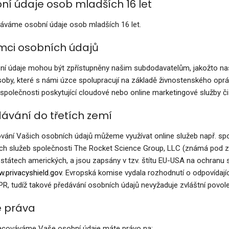
bní údaje osob mladších 16 let
váme osobní údaje osob mladších 16 let.
emci osobních údajů
í údaje mohou být zpřístupněny našim subdodavatelům, jakožto na
soby, které s námi úzce spolupracují na základě živnostenského oprá
 společnosti poskytující cloudové nebo online marketingové služby či
dávání do třetích zemí
vání Vašich osobních údajů můžeme využívat online služeb např. sp
ch služeb společnosti The Rocket Science Group, LLC (známá pod z
státech amerických, a jsou zapsány v tzv. štítu EU-USA na ochranu s
w.privacyshield.gov
. Evropská komise vydala rozhodnutí o odpovídající
PR, tudíž takové předávání osobních údajů nevyžaduje zvláštní povole
e práva
acováváme Vaše osobní údaje máte právo na: