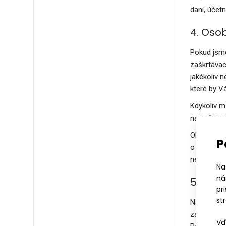
daní, účetni
4. Oso
Pokud jsme
zaškrtávac
jakékoliv 
které by V
Kdykoliv m
na našem w
Obchodní s
P
o našich s
nebo pomoc
Na
ná
5. Pro
pr
st
Naše spole
základě Va
Vď