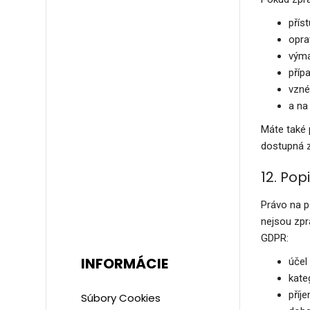
přís
opra
výma
příp
vzné
a na
Máte také 
dostupná 
12. Pop
Právo na p
nejsou zpr
GDPR:
INFORMÁCIE
účel
kate
příj
Súbory Cookies