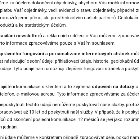
me za účelem dokončení objednávky, abychom Vás mohli informovat
 platbu Vaší objednávky, vedli evidenci o stavu objednávky, případné
romažďujeme přímo, ale prostřednictvím našich partnerů. Geolokač
roduktů a ke statistickým účelům.
zasílání newsletterů
a reklamních sdělení o Vás můžeme zpracovávat
Tyto informace zpracováváme pouze s Vaším souhlasem.
správného fungování a personalizace internetových stránek
můž
 následující osobní údaje: přihlašovací údaje, historie, geolokační úda
é údaje. Tyto údaje nám umožňují zlepšení fungování stránek a posky
zajištění komunikace s klientem a to zejména
odpovědi na dotazy
o 
, telefon, e-mailovou adresu. Tyto informace zpracováváme za účel
neposkytnutí těchto údajů nemůžeme poskytovat naše služby, protož
acovávat až 10 let od poskytnutí naší služby. V případě, že k posky
ců od skončení poslední komunikace. 12 měsíců se jeví jako rozumn
 jednání.
í údaje můžeme v konkrétním případě zpracovávat déle, pokud nám t