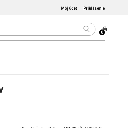
Môj účet
Prihlásenie
0
v