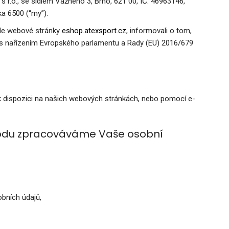
 r.o., se sídlem Vážného 3, Brno, 621 00, IČ: 46963146,
a 6500 (“my”).
ele webové stránky
eshop.atexsport.cz
, informovali o tom,
s nařízením Evropského parlamentu a Rady (EU) 2016/679
 k dispozici na našich webových stránkách, nebo pomocí e-
ůvodu zpracováváme Vaše osobní
bních údajů,