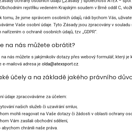
Zásady ochrany osobních údajů („Zásady“) společnosti ATEX – spol. s
Obchodním rejstříku vedeném Krajským soudem v Brně oddíl C, vložk
 tomu, že jsme správcem osobních údajů, rádi bychom Vás, uživat
váváme Vaše osobní údaje. Tyto Zásady jsou zpracovány v souladu 
nařízením o ochraně osobních údajů, tzv. „GDPR“.
se na nás můžete obrátit?
 na nás můžete s jakýmikoliv dotazy přes webový formulář, který je
e e-mailová adresa je
olda@atexsport.cz
.
 jaké účely a na základě jakého právního d
ní údaje zpracováváme za účelem:
ytování našich služeb či uzavírání smluv,
hom mohli reagovat na Vaše dotazy či žádosti v oblasti ochrany oso
hom Vám zasílali obchodní sdělení,
 abychom chránili naše práva.