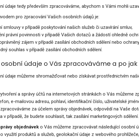
í údaje tedy především zpracováváme, abychom s Vámi mohli uzavří
vodem pro zpracování Vašich osobních údajů je:
ní smlouvy v případě poskytování našich služeb či uzavírání smluv,
ění právní povinnosti v případě Vašich dotazů a žádostí ohledně och
oprávněný zájem v případě zasílání obchodních sdělení nebo ochrany
adný souhlas v případě zasílání obchodních sdělení.
é osobní údaje o Vás zpracováváme a po jak
í údaje můžeme shromažďovat nebo získávat prostřednictvím našich i
vytvoření a správy účtů na internetových stránkách o Vás můžeme zpr
efon, e-mailovou adresu, pohlaví, identifikační číslo, uživatelské jmé
zpracováváme za účelem správy objednávek, odpovědí na Vaše dotaz
a v případě, že budete souhlasit, tak zasílání marketingových sdělení.
správy objednávek
o Vás můžeme zpracovávat následující osobní údaj
o využití produktů a služeb, geolokační údaje z webového prohlížeče, 