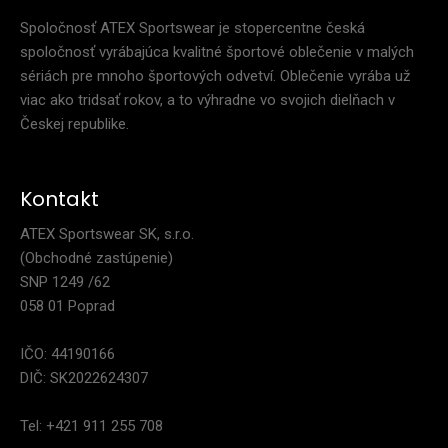
Spoločnosť ATEX Sportswear je stopercentne česká
spoločnosť vyrábajúca kvalitné športové oblečenie v malých
sériách pre mnoho športových odvetví. Oblečenie vyrába už
viac ako tridsať rokov, a to výhradne vo svojich dielňach v
Českej republike.
Kontakt
ATEX Sportswear SK, s.r.o.
(Obchodné zastúpenie)
SNP 1249 /62
058 01 Poprad
Športová čelenka ONYX
IČO: 44190166
9,90€
DIČ: SK2022624307
Tel: +421 911 255 708