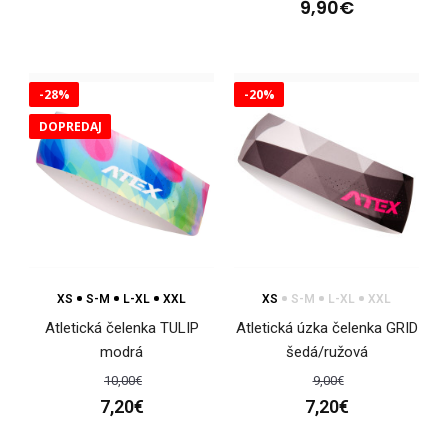
9,90€
-28%
-20%
DOPREDAJ
XS
S-M
L-XL
XXL
XS
S-M
L-XL
XXL
Atletická čelenka TULIP
Atletická úzka čelenka GRID
Dvojvrstvová čelenka BIATHLON SVK
modrá
šedá/ružová
16,20€
10,00€
9,00€
7,20€
7,20€