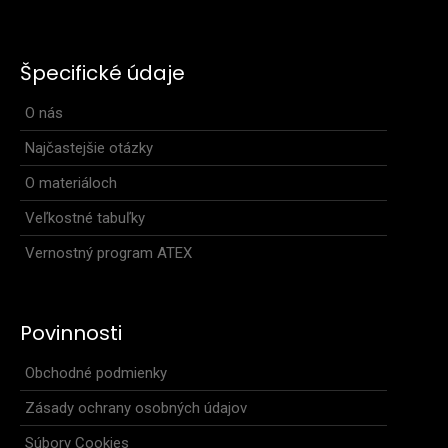
Športová čelenka ONYXŠportovci venujú pozornosť svojmu
vybaveniu aj pri výbere doplnkov, ako je čele..
Špecifické údaje
O nás
Najčastejšie otázky
O materiáloch
Veľkostné tabuľky
Vernostný program ATEX
Povinnosti
Obchodné podmienky
Zásady ochrany osobných údajov
Súbory Cookies