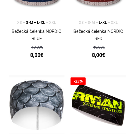
XS
S-M
L-XL
XXL
XS
S-M
L-XL
XXL
Bežecká čelenka NORDIC
Bežecká čelenka NORDIC
BLUE
RED
10,00€
10,00€
8,00€
8,00€
-23%
Športová čelenka BENE mint