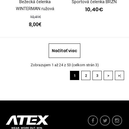
Bežecká čelenka
Športová čelenka BRZN
10,40€
WINTERMAN ružová
10,41€
8,00€
Športová čelenka BENE pink
Načítať viac
9,90€
Zobrazujem 1 až 24 z 53 (celkom strán 3)
1
2
3
>
>|
Športová čelenka BENE pinkŠportovci venujú pozornosť
svojej výbave aj pri výbere doplnkov, ako je če..