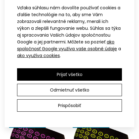
Vďaka súhlasu nám dovolíte používať cookies a
ďalšie technológie na to, aby sme Vám
zobrazovali relevantné reklamy, merali ich
Ľahká športová čelenka SAND mint
výkon a zlepšili fungovanie webu. Súhlas sa týka
13,90€
aj spracovania Vašich údajov spoločnosťou
Google a jej partnermi. Môžete sa pozrieť
ako
spoločnosť Google využíva vaše osobné údaje
a
ako využíva cookies
.
XS
S-M
L-XL
XXL
XS
S-M
L-XL
XXL
Lahká športová čelenka SAND mintŠportovci venujú
Bežecká čelenka BERG
Bežecká čelenka BERG
Prijať všetko
pozornosť svojej výbave aj pri výbere doplnkov, ako..
10,40€
ružová
10,40€
Odmietnuť všetko
Prispôsobiť
-23%
-23%
POSLEDNÉ KUSY
POSLEDNÉ KUSY