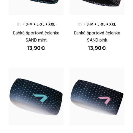
11,20€
XS
S-M
L-XL
XXL
XS
S-M
L-XL
XXL
Ľahká športová čelenka
Ľahká športová čelenka
Ľahká jednovrstvová bežecká čelenka. Po stranách je čelenka
SAND mint
SAND pink
perforovaná pre lepšie odvetranie. Výška..
13,90€
13,90€