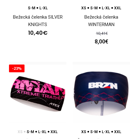
9,90€
S-M
L-XL
XS
S-M
L-XL
XXL
Bežecká čelenka SILVER
Bežecká čelenka
KNIGHTS
WINTERMAN
10,40€
10,41€
Športová čelenka BENE mintŠportovci venujú pozornosť
8,00€
svojmu vybaveniu aj pri výbere doplnkov, ako je..
-23%
XS
S-M
L-XL
XXL
XS
S-M
L-XL
XXL