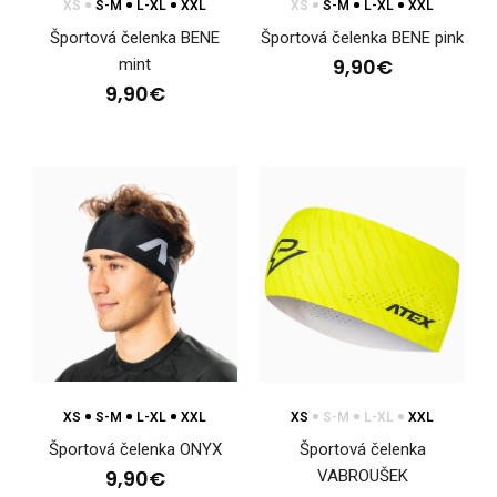
XS
S-M
L-XL
XXL
XS
S-M
L-XL
XXL
Športová čelenka BENE
Športová čelenka BENE pink
9,90€
mint
9,90€
Bežecká čelenka MAGURA
10,40€
Ľahká jednovrstvová bežecká čelenka. Po stranách je čelenka
perforovaná pre lepšie odvetranie. Výška..
XS
S-M
L-XL
XXL
XS
S-M
L-XL
XXL
Športová čelenka ONYX
Športová čelenka
9,90€
VABROUŠEK