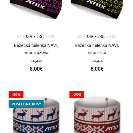
XS
S-M
L-XL
XXL
XS
S-M
L-XL
XXL
Bežecká čelenka NAVI,
Bežecká čelenka NAVI,
neon-ružová
neon-žltá
10,41€
10,41€
8,00€
8,00€
Ľahká športová čelenka SAND pink
13,90€
-20%
-20%
POSLEDNÉ KUSY
Lahká športová čelenka SAND PinkŠportovci venujú
pozornosť svojej výbave aj pri výbere doplnkov, ako..