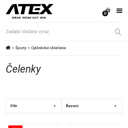
0
>
Športy
>
Cyklistické oblečenie
Čelenky
Filtr
Řazení
>
>