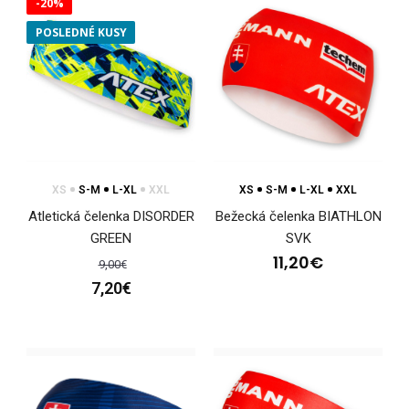
-20%
POSLEDNÉ KUSY
XS
S-M
L-XL
XXL
XS
S-M
L-XL
XXL
Atletická čelenka DISORDER
Bežecká čelenka BIATHLON
Atletická čelenka DISORDER GREEN
GREEN
SVK
7,20€
11,20€
9,00€
7,20€
Jednoduchá univerzálna čelenka. Vyrobená z elastického
materiálu. Výška čelenky 7 cm, zadnej č..