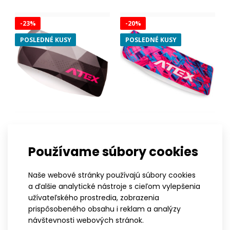
Ľahká pretekárska dvojvrstvová bežecká čelenka z materiálu
-23%
-20%
Espan. Vnútorná strana z materiálu polypr..
POSLEDNÉ KUSY
POSLEDNÉ KUSY
XS
S-M
L-XL
XXL
XS
S-M
L-XL
XXL
Bežecká široká čelenka
Atletická čelenka DISORDER
Používame súbory cookies
GRID šedá/ružová
PINK
10,41€
9,00€
Naše webové stránky používajú súbory cookies
8,00€
7,20€
a ďalšie analytické nástroje s cieľom vylepšenia
užívateľského prostredia, zobrazenia
prispôsobeného obsahu i reklam a analýzy
návštevnosti webových stránok.