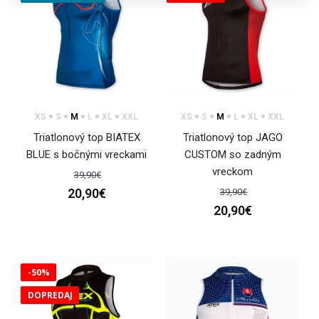
XS
S
M
L
XL
XXL
XS
S
M
L
XL
XXL
Triatlonový top BIATEX
Triatlonový top JAGO
BLUE s bočnými vreckami
CUSTOM so zadným
vreckom
39,90€
20,90€
39,90€
20,90€
-50%
DOPREDAJ
Triatlonová kombinéza SAHARA ELITE