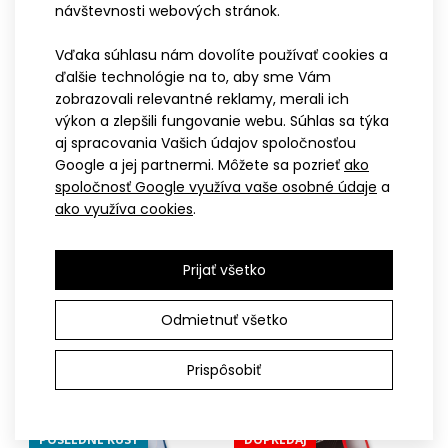
návštevnosti webových stránok.
-50%
Vďaka súhlasu nám dovolíte používať cookies a
DOPREDAJ
ďalšie technológie na to, aby sme Vám
zobrazovali relevantné reklamy, merali ich
výkon a zlepšili fungovanie webu. Súhlas sa týka
aj spracovania Vašich údajov spoločnosťou
Google a jej partnermi. Môžete sa pozrieť
ako
spoločnosť Google využíva vaše osobné údaje
a
ako využíva cookies
.
XS
S
M
L
XL
XXL
3XL
XS
S
M
L
XL
XXL
3XL
Triatlonová kombinéza VABROUŠEK ELITE
Triatlonové trenky RADIANT
Triatlonové trenky
Prijať všetko
239,90€
SLOVAKIA
41,91€
56,20€
Odmietnuť všetko
20,90€
Prispôsobiť
Triatlonová kombinéza VABROUŠEK ELITETriatlonová
-48%
-48%
kombinéza VABROUŠEK ELITE vznikla vďaka úzkej spolu..
POSLEDNÉ KUSY
DOPREDAJ