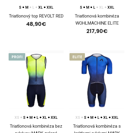
S
M
L
XL
XXL
S
M
L
XL
XXL
Triatlonový top REVOLT RED
Triatlonová kombinéza
48,90€
WOHLMACHINE ELITE
217,90€
PROFI
ELITE
Triatlonová kombinéza WINTERMAN ELITE
239,90€
XS
S
M
L
XL
XXL
XS
S
M
L
XL
XXL
Triatlonová kombinéza bez
Triatlonová kombinéza s