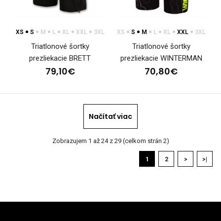
XS
S
M
L
XL
XXL
3XL
XS
S
M
L
XL
XXL
3XL
Triatlonové šortky
Triatlonové šortky
prezliekacie BRETT
prezliekacie WINTERMAN
79,10€
70,80€
Načítať viac
Zobrazujem 1 až 24 z 29 (celkom strán 2)
1
2
>
>|
Triatlonová kombinéza WOHLMACHINE ELITE
217,90€