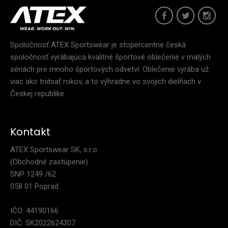
Triatlonová kombinéza WOHLMACHINE ELITETriatlonová
kombinéza WOHLMACHINE ELITE je součástí kolekce W..
Spoločnosť ATEX Sportswear je stopercentne česká
spoločnosť vyrábajúca kvalitné športové oblečenie v malých
sériách pre mnoho športových odvetví. Oblečenie vyrába už
viac ako tridsať rokov, a to výhradne vo svojich dielňach v
Českej republike.
Kontakt
ATEX Sportswear SK, s.r.o.
(Obchodné zastúpenie)
SNP 1249 /62
058 01 Poprad
IČO: 44190166
DIČ: SK2022624307