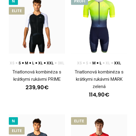
N
PROFI
ELITE
XS
S
M
L
XL
XXL
3XL
XS
S
M
L
XL
XXL
Triatlonová kombinéza s
Triatlonová kombinéza s
krátkymi rukávmi PRIME
krátkymi rukávmi MARK
239,90€
zelená
114,90€
Triatlonová kombinéza s krátkymi rukávmi PRIME
N
ELITE
239,90€
ELITE