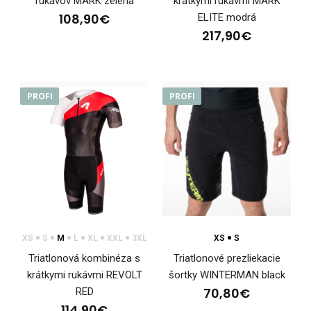
rukávov MARK zelená
krátkymi rukávmi MARK
Triatlonová kombinéza WINTERMAN ELITETriatlonová
108,90€
ELITE modrá
kombinéza WINTERMAN ELITE je určená na intenzívne p..
217,90€
PROFI
PROFI
XS
S
M
L
XL
XXL
3XL
XS
S
Triatlonová kombinéza s
Triatlonové prezliekacie
krátkymi rukávmi REVOLT
šortky WINTERMAN black
70,80€
RED
114,90€