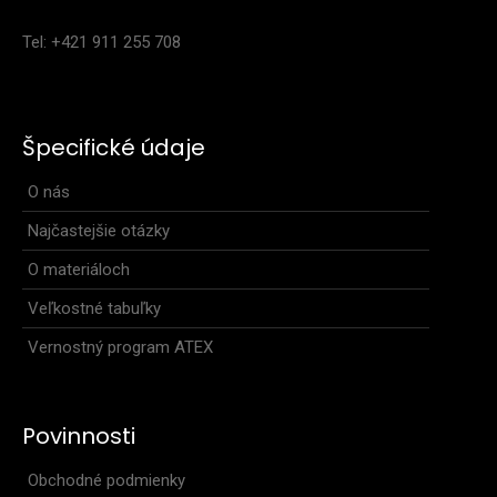
Tel: +421 911 255 708
Triatlonová kombinéza bez rukávov MARK zelená
108,90€
Špecifické údaje
O nás
Najčastejšie otázky
• priliehavý členený strih vyrobený z veľmi pružného materiálu
Espan v kombinácii so sieťovaným mate..
O materiáloch
Veľkostné tabuľky
Vernostný program ATEX
Povinnosti
Obchodné podmienky