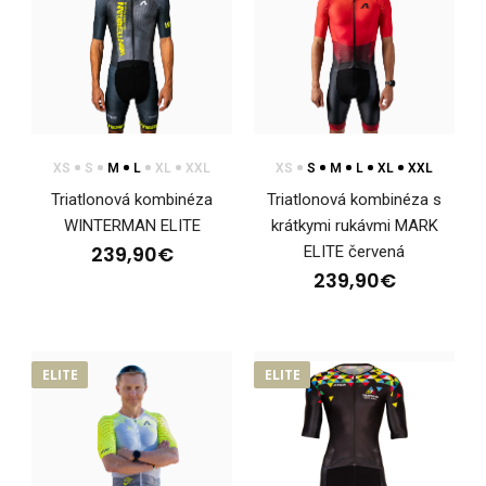
Triatlonová kombinéza s krátkymi rukávmi PRIME
ELITEMinimalistický čierno-biely dizajn, presný strih..
XS
S
M
L
XL
XXL
XS
S
M
L
XL
XXL
Triatlonová kombinéza
Triatlonová kombinéza s
WINTERMAN ELITE
krátkymi rukávmi MARK
239,90€
ELITE červená
239,90€
ELITE
ELITE