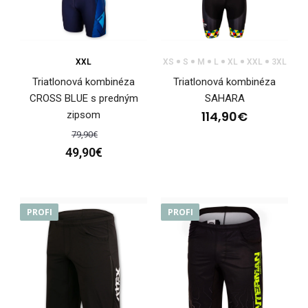
XXL
XS
S
M
L
XL
XXL
3XL
Triatlonová kombinéza
Triatlonová kombinéza
CROSS BLUE s predným
SAHARA
114,90€
zipsom
Triatlonový top REVOLT RED
48,90€
79,90€
49,90€
PROFI
Triatlonový top s bočnými vreckami. V prednej časti
PROFI
podložený dvojtretinový zips s prekrytom. Bočné ..