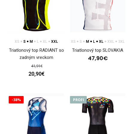
199,90€
Pánska triatlonová kombinéza s krátkymi rukávmi SAHARA
XS
S
M
L
XL
XXL
XS
S
M
L
XL
XXL
3XL
ELITE bola vyvíjaná v spolupráci s vrcholovým..
Triatlonový top RADIANT so
Triatlonový top SLOVAKIA
47,90€
zadným vreckom
41,91€
20,90€
-38%
PROFI