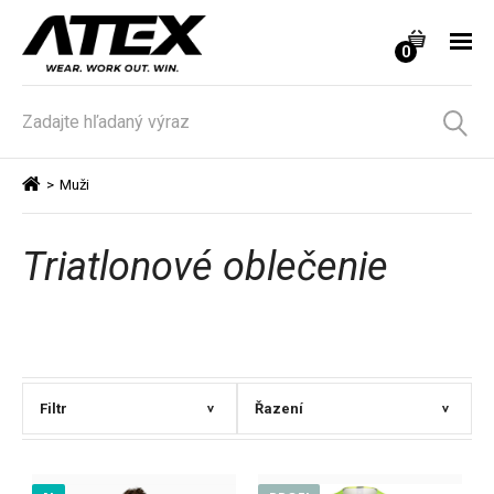
0
>
Muži
Triatlonové oblečenie
Filtr
Řazení
>
>