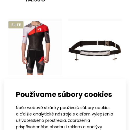
Triatlonová kombinéza s krátkymi rukávmi MARK
ELITE červená
ELITE
239,90€
Triatlonová kombinéza s krátkym rukávom MARK ELITE
RedTriatlonové kombinézy vznikli vďaka úzkej spol..
XS
S
M
L
XL
XXL
UNI
Používame súbory cookies
Triatlonová kombinéza s
Tri belt BLACK
20,90€
krátkými rukávmi ELITE
REVOLT RED
Naše webové stránky používajú súbory cookies
237,90€
a ďalšie analytické nástroje s cieľom vylepšenia
užívateľského prostredia, zobrazenia
prispôsobeného obsahu i reklam a analýzy