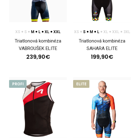
XS
S
M
L
XL
XXL
XS
S
M
L
XL
XXL
3XL
Triatlonová kombinéza s krátkymi rukávmi MARK
Triatlonová kombinéza
Triatlonová kombinéza
zelená
VABROUŠEK ELITE
SAHARA ELITE
114,90€
239,90€
199,90€
PROFI
ELITE
• priliehavý strih vyrobený z veľmi pružného materiálu Espan•
na prednom diele podložený zips s vrch..