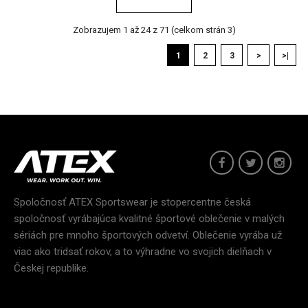
Zobrazujem 1 až 24 z 71 (celkom strán 3)
1
2
3
>
>|
Dres MARY'S MEALS
30,90€
Spoločnosť ATEX Sportswear je stopercentne česká
Dres MARY'S MEALS - dres pre dobrú vecDresy MARY'S
spoločnosť vyrábajúca kvalitné športové oblečenie v malých
MEALS sú nielen symbolom športového správania a t..
sériách pre mnoho športových odvetví. Oblečenie vyrába už
viac ako tridsať rokov, a to výhradne vo svojich dielňach v
Českej republike.