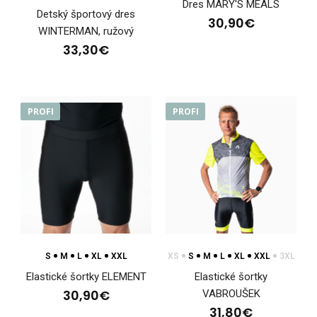
Dres MARY'S MEALS
Detský športový dres
30,90€
WINTERMAN, ružový
33,30€
PROFI
PROFI
Dámsky priliehavý dres KOBI black
44,90€
S
M
L
XL
XXL
XS
S
M
L
XL
XXL
3XL
Elastické šortky ELEMENT
Elastické šortky
30,90€
VABROUŠEK
31,80€
Dámsky priliehavý dres KOBI blackDres KOBI je určený na