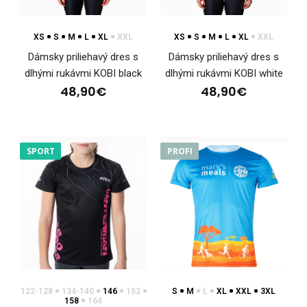
XS
S
M
L
XL
XXL
XS
S
M
L
XL
XXL
Dámsky priliehavý dres s
Dámsky priliehavý dres s
dlhými rukávmi KOBI black
dlhými rukávmi KOBI white
Dámsky dres WINTERMAN
48,90€
48,90€
40,90€
SPORT
PROFI
Dámsky dres WINTERMAN Dámsky dres WINTERMAN je
určený na beh a iné športové aktivity v teplejších po..
122-128
134-140
146
152
S
M
L
XL
XXL
3XL
158
164