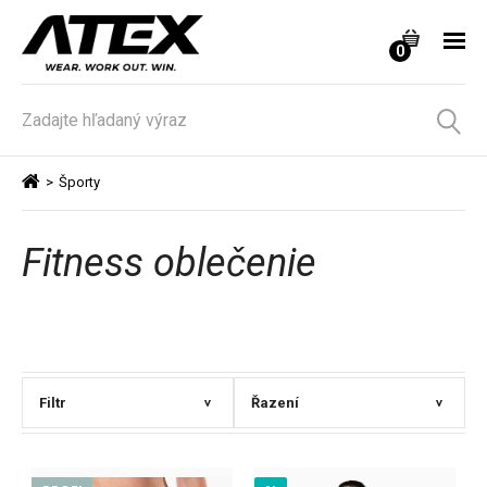
0
>
Športy
Fitness oblečenie
Filtr
Řazení
>
>