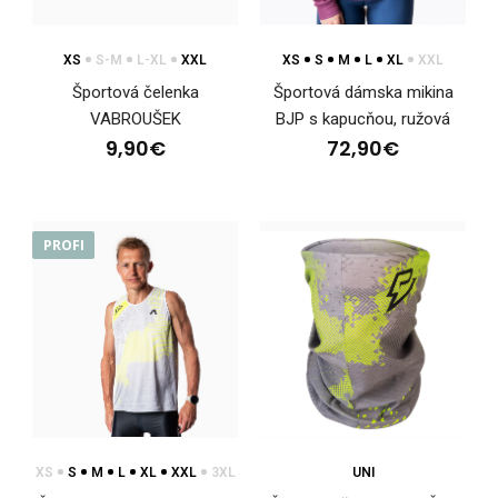
XS
S-M
L-XL
XXL
XS
S
M
L
XL
XXL
Športová čelenka
Športová dámska mikina
VABROUŠEK
BJP s kapucňou, ružová
9,90€
72,90€
PROFI
Dámsky priliehavý dres s dlhými rukávmi KOBI white
48,90€
XS
S
M
L
XL
XXL
3XL
UNI