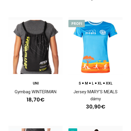
aktívny pohyb, tréning a bežné športové využ..
PROFI
UNI
S
M
L
XL
XXL
Gymbag WINTERMAN
Jersey MARY'S MEALS
18,70€
dámy
30,90€