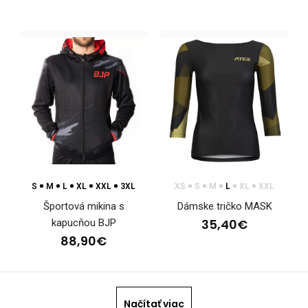
33,30€
Detský športový dres WINTERMAN, ružovýDetský športový
dres WINTERMAN je súčasťou kolekcie WINTERMAN...
S
M
L
XL
XXL
3XL
XS
S
M
L
XL
XXL
Športová mikina s
Dámske tričko MASK
35,40€
kapucňou BJP
88,90€
Načítať viac