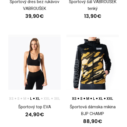
Športový dres bez rukávov
Športový šál VABROUŠEK
VABROUŠEK
tenký
39,90€
13,90€
Dámsky priliehavý dres s dlhými rukávmi KOBI whiteDres KOBI
je určený na športové aktivity a vrstven..
XS
S
M
L
XL
XXL
3XL
XS
S
M
L
XL
XXL
Športový top EVA
Športová dámska mikina
24,90€
BJP CHAMP
88,90€
Detský športový dres WINTERMAN, ružový