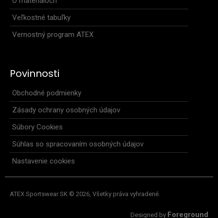
O materiáloch
Veľkostné tabuľky
Elastické šortky ELEMENTElastické šortky ELEMENT sú
všestranným odevom, ktorý sa dá použiť na šport ..
Vernostný program ATEX
Povinnosti
Obchodné podmienky
Zásady ochrany osobných údajov
Súbory Cookies
Súhlas so spracovaním osobných údajov
Nastavenie cookies
ATEX Sportswear SK © 2026, Všetky práva vyhradené.
Foreground
Designed by