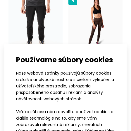
N
Dámsky priliehavý dres KOBI white
44,90€
Dámsky priliehavý dres KOBI whiteDres KOBI je určený na
aktívny pohyb, tréning a bežné športové využ..
Používame súbory cookies
XS
S
M
L
XL
XXL
3XL
XS
S
M
L
XL
XXL
Ľahké športové nohavice
Legíny KENDYS
Naše webové stránky používajú súbory cookies
60,90€
ELEMENT
a ďalšie analytické nástroje s cieľom vylepšenia
76,90€
užívateľského prostredia, zobrazenia
prispôsobeného obsahu i reklam a analýzy
návštevnosti webových stránok.
ELITE
ELITE
Vďaka súhlasu nám dovolíte používať cookies a
ďalšie technológie na to, aby sme Vám
zobrazovali relevantné reklamy, merali ich
výkon a zlepšili fungovanie webu. Súhlas sa týka