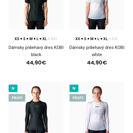
Dámske elastické šortky ELEMENTDámske elastické šortky
ELEMENT sú univerzálnym kúskom oblečenia, kto..
XS
S
M
L
XL
XXL
XS
S
M
L
XL
XXL
Dámsky priliehavý dres KOBI
Dámsky priliehavý dres KOBI
black
white
44,90€
44,90€
N
N
PROFI
PROFI