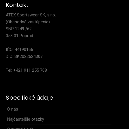
Kontakt
ATEX Sportswear SK, s.r.o.
(Obchodné zastúpenie)
SNP 1249 /62
058 01 Poprad
IČO: 44190166
DIČ: SK2022624307
Tel: +421 911 255 708
Špecifické údaje
Elastické šortky ELEMENT
30,90€
O nás
Najčastejšie otázky