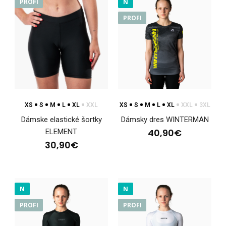
PROFI
N
PROFI
XS
S
M
L
XL
XXL
XS
S
M
L
XL
XXL
3XL
Dámske elastické šortky
Dámsky dres WINTERMAN
40,90€
ELEMENT
30,90€
N
N
Dámske elastické šortky ELEMENT
PROFI
PROFI
30,90€