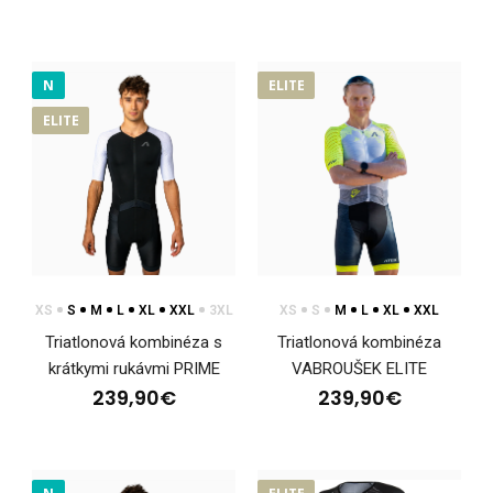
N
ELITE
ELITE
XS
S
M
L
XL
XXL
3XL
XS
S
M
L
XL
XXL
Dámska triatlonová kombinéza WINTERMAN ELITE
Triatlonová kombinéza s
Triatlonová kombinéza
239,90€
krátkymi rukávmi PRIME
VABROUŠEK ELITE
239,90€
239,90€
Dámska triatlonová kombinéza WINTERMAN ELITEDámska