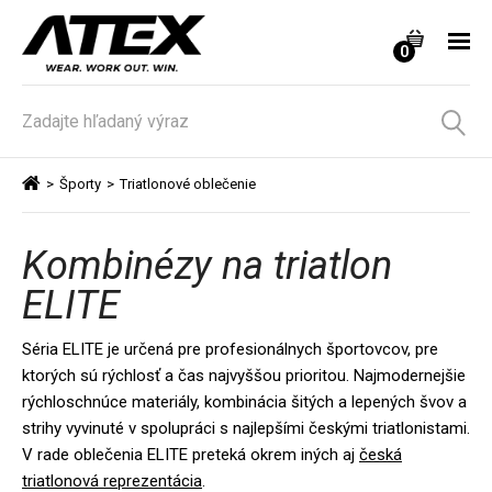
0
>
Športy
>
Triatlonové oblečenie
Kombinézy na triatlon
ELITE
Séria ELITE je určená pre profesionálnych športovcov, pre 
ktorých sú rýchlosť a čas najvyššou prioritou. Najmodernejšie 
rýchloschnúce materiály, kombinácia šitých a lepených švov a 
strihy vyvinuté v spolupráci s najlepšími českými triatlonistami. 
V rade oblečenia ELITE preteká okrem iných aj 
česká
triatlonová reprezentácia
.