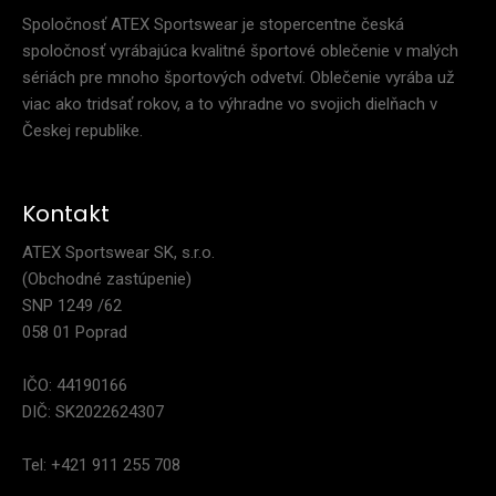
Spoločnosť ATEX Sportswear je stopercentne česká
spoločnosť vyrábajúca kvalitné športové oblečenie v malých
sériách pre mnoho športových odvetví. Oblečenie vyrába už
viac ako tridsať rokov, a to výhradne vo svojich dielňach v
Českej republike.
Kontakt
ATEX Sportswear SK, s.r.o.
(Obchodné zastúpenie)
SNP 1249 /62
058 01 Poprad
IČO: 44190166
DIČ: SK2022624307
Tel: +421 911 255 708
Triatlonová kombinéza s krátkymi rukávmi PRIME