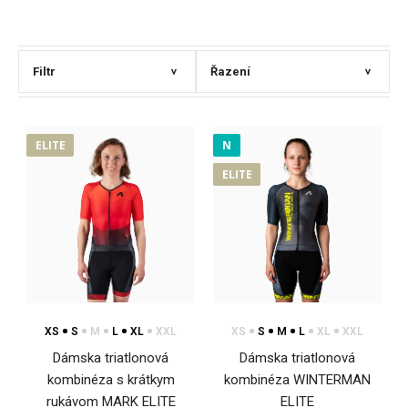
Filtr
Řazení
>
>
ELITE
N
ELITE
XS
S
M
L
XL
XXL
XS
S
M
L
XL
XXL
Dámska triatlonová
Dámska triatlonová
kombinéza s krátkym
kombinéza WINTERMAN
rukávom MARK ELITE
ELITE