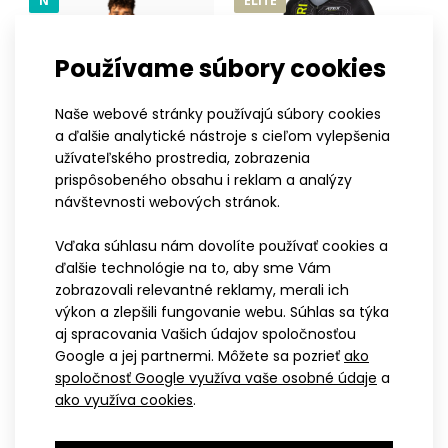
N
ELITE
triatlonová kombinéza WINTERMAN ELITE je určená n..
ELITE
Používame súbory cookies
Naše webové stránky používajú súbory cookies
a ďalšie analytické nástroje s cieľom vylepšenia
užívateľského prostredia, zobrazenia
prispôsobeného obsahu i reklam a analýzy
návštevnosti webových stránok.
XS
S
M
L
XL
XXL
XS
S
M
L
XL
XXL
Triatlonová kombinéza
Triatlonová kombinéza
Vďaka súhlasu nám dovolíte používať cookies a
WINTERMAN ELITE
WINTERMAN ELITE dámska
ďalšie technológie na to, aby sme Vám
239,90€
208,30€
zobrazovali relevantné reklamy, merali ich
výkon a zlepšili fungovanie webu. Súhlas sa týka
aj spracovania Vašich údajov spoločnosťou
Google a jej partnermi. Môžete sa pozrieť
ako
ELITE
ELITE
spoločnosť Google využíva vaše osobné údaje
a
ako využíva cookies
.