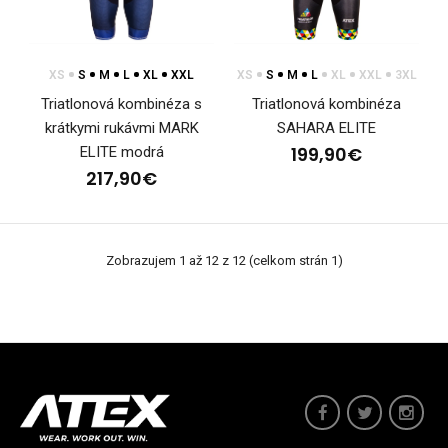
XS
S
M
L
XL
XXL
XS
S
M
L
XL
XXL
3XL
Triatlonová kombinéza s
Triatlonová kombinéza
krátkymi rukávmi MARK
SAHARA ELITE
199,90€
ELITE modrá
217,90€
Triatlonová kombinéza s krátkymi rukávmi MARK
ELITE červená
Zobrazujem 1 až 12 z 12 (celkom strán 1)
239,90€
Triatlonová kombinéza s krátkym rukávom MARK ELITE
RedTriatlonové kombinézy vznikli vďaka úzkej spol..