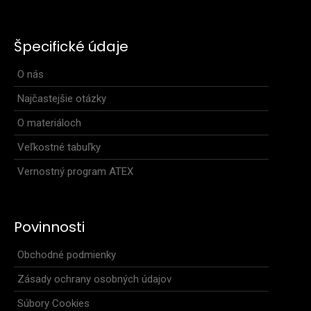
239,90€
Špecifické údaje
O nás
Triatlonová kombinéza s krátkymi rukávmi PRIME
Najčastejšie otázky
ELITEMinimalistický čierno-biely dizajn, presný strih..
O materiáloch
Veľkostné tabuľky
Vernostný program ATEX
Povinnosti
Obchodné podmienky
Zásady ochrany osobných údajov
Súbory Cookies