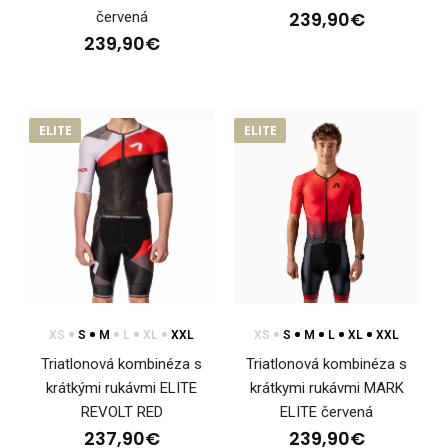
239,90€
červená
239,90€
Dámska triatlonová kombinéza s krátkym rukávom
MARK ELITE červená
ELITE
ELITE
239,90€
Dámska triatlonová kombinéza s krátkymi rukávmi MARK
ELITE RedTriatlonová kombinéza vznikla vďa..
XS
S
M
L
XL
XXL
XS
S
M
L
XL
XXL
Triatlonová kombinéza s
Triatlonová kombinéza s
krátkými rukávmi ELITE
krátkymi rukávmi MARK
REVOLT RED
ELITE červená
237,90€
239,90€