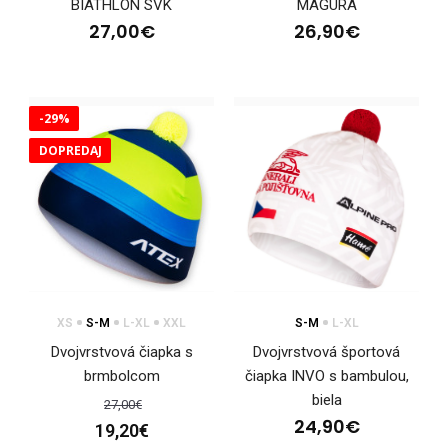
BIATHLON SVK
MAGURA
25,00€
27,00€
26,90€
-29%
Čiapka obojstranná Winterman, priliehavá
DOPREDAJ
ružováPriliehavá obojstranná čiapka WINTERMAN je ..
XS
S-M
L-XL
XXL
S-M
L-XL
Dvojvrstvová čiapka s
Dvojvrstvová športová
brmbolcom
čiapka INVO s bambulou,
biela
27,00€
24,90€
19,20€