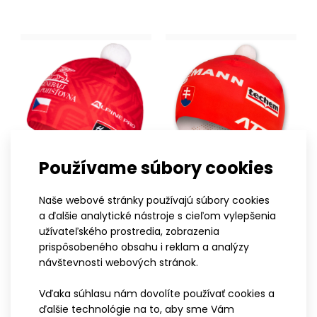
Čiapka SYNEK PINK jednovrstvová
15,20€
Ľahká pretekárska jednovrstvová čiapka SYNEK Collection
vyrobená z obľúbeného materiálu Roubaix. Pre..
Používame súbory cookies
S-M
L-XL
XS
S-M
L-XL
XXL
Naše webové stránky používajú súbory cookies
Dvojvrstvová športová
Jednovrstvová čiapka
a ďalšie analytické nástroje s cieľom vylepšenia
užívateľského prostredia, zobrazenia
čiapka INVO s bambulou,
BIATHLON SVK
prispôsobeného obsahu i reklam a analýzy
19,10€
červená
návštevnosti webových stránok.
24,90€
Vďaka súhlasu nám dovolíte používať cookies a
ďalšie technológie na to, aby sme Vám