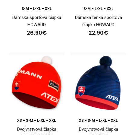
S-M
L-XL
XXL
S-M
L-XL
XXL
Dámska športová čiapka
Dámska tenká športová
Čiapka obojstranná Winterman,
HOWARD
čiapka HOWARD
priliehaváPriliehavá obojstranná čiapka WINTERMAN je
26,90€
22,90€
vytvore..
XS
S-M
L-XL
XXL
XS
S-M
L-XL
XXL
Dvojvrstvová čiapka
Dvojvrstvová čiapka
Čiapka obojstranná Winterman, priliehavá ružová