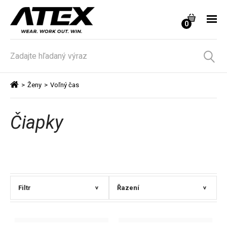
0
>
Ženy
>
Voľný čas
Čiapky
Filtr
Řazení
>
>