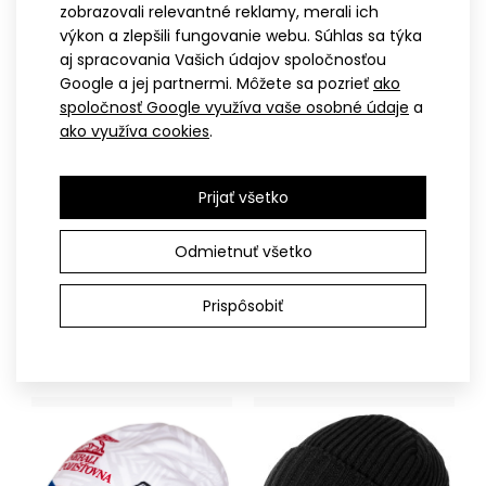
zobrazovali relevantné reklamy, merali ich
výkon a zlepšili fungovanie webu. Súhlas sa týka
aj spracovania Vašich údajov spoločnosťou
Google a jej partnermi. Môžete sa pozrieť
ako
Dámska pletená čiapka KNIT pink stripe
spoločnosť Google využíva vaše osobné údaje
a
24,90€
ako využíva cookies
.
Prijať všetko
XS
S-M
L-XL
XXL
UNI
Odmietnuť všetko
Pletená čiapka KNIT pink stripePohodlná zimná pletená
Jednovrstvová čiapka
Obojstranná športová
čiapka s bambulou KNIT v dvoch veľkostiach do ..
MAGURA
čiapka INVO červená
Prispôsobiť
22,90€
26,90€