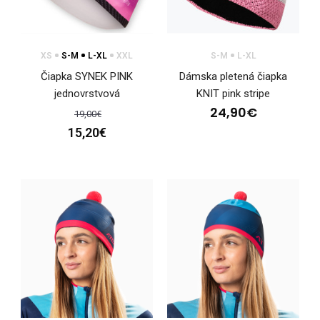
Čiapka obojstranná Winterman
ružováUniverzálna obojstranná čiapka WINTERMAN je
vytvorená z..
XS
S-M
L-XL
XXL
S-M
L-XL
Čiapka SYNEK PINK
Dámska pletená čiapka
jednovrstvová
KNIT pink stripe
24,90€
19,00€
15,20€
Čiapka obojstranná Winterman, priliehavá
25,00€