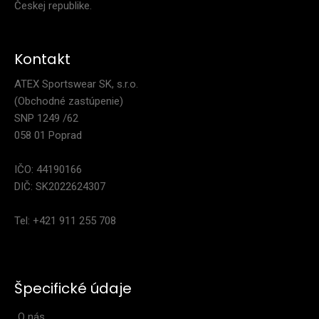
Českej republike.
Kontakt
Dvojvrstvová čiapka MAGURA
ATEX Sportswear SK, s.r.o.
26,90€
(Obchodné zastúpenie)
SNP 1249 /62
058 01 Poprad
IČO: 44190166
Ľahká dvojvrstvová bežecká čiapka s brmbolcom a dvojitým
DIČ: SK2022624307
lemom. Vo vnútornej časti pruh z materiálu ..
Tel: +421 911 255 708
Špecifické údaje
O nás