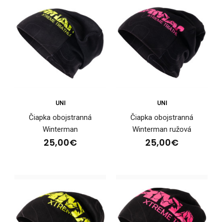
UNI
UNI
Čiapka obojstranná
Čiapka obojstranná
Čiapka obojstranná Winterman
Winterman
Winterman ružová
25,00€
25,00€
25,00€
Čiapka obojstranná WintermanUniverzálna obojstranná
čiapka WINTERMAN je vytvorená z príjemného,..