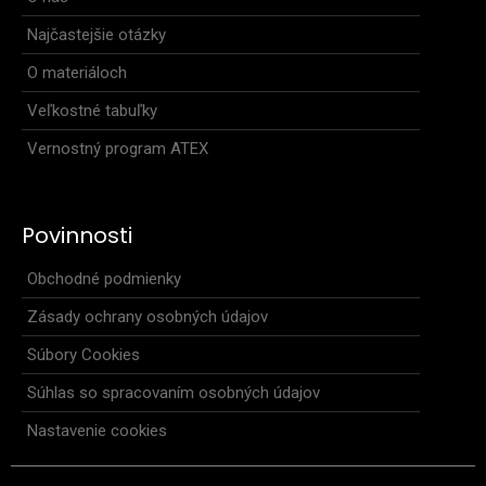
Najčastejšie otázky
O materiáloch
Veľkostné tabuľky
Vernostný program ATEX
Dvojvrstvová čiapka s brmbolcom
19,20€
Povinnosti
Obchodné podmienky
Zásady ochrany osobných údajov
Ľahká dvojvrstvová bežecká čiapka s brmbolcom a dvojitým
lemom z materiálu Roubaix. Vo vnútornej čas..
Súbory Cookies
Súhlas so spracovaním osobných údajov
Nastavenie cookies