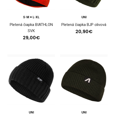
S-M
L-XL
UNI
Pletená čiapka BIATHLON
Pletená čiapka BJP olivová
20,90€
SVK
29,00€
Dámska tenká športová čiapka HOWARD
22,90€
Dámska tenká športová čiapka HOWARDDámska športová
čiapka HOWARD je dokonalým doplnkom na tréning a ..
UNI
UNI