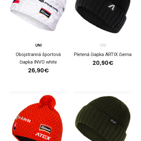
Dámska športová čiapka HOWARD
UNI
UNI
26,90€
Obojstranná športová
Pletená čiapka ARTIX čierna
20,90€
čiapka INVO white
26,90€
Dámska športová čiapka HOWARDDámska športová čiapka
HOWARD je súčasťou kolekcie HOWARD a je špeciáln..