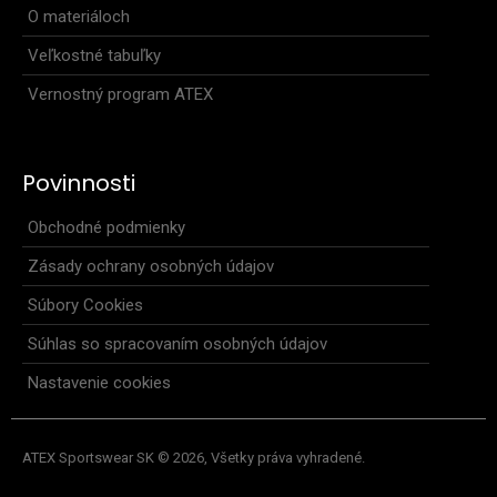
O materiáloch
Veľkostné tabuľky
Vernostný program ATEX
Dámske nohavice na bežecké lyžovanie ONYX
108,90€
Povinnosti
Obchodné podmienky
Zásady ochrany osobných údajov
Dámske nohavice na bežecké lyžovanie ONYXNohavice na
bežecké lyžovanie sú vyvinuté s ohľadom na drsn..
Súbory Cookies
Súhlas so spracovaním osobných údajov
Nastavenie cookies
ATEX Sportswear SK © 2026, Všetky práva vyhradené.