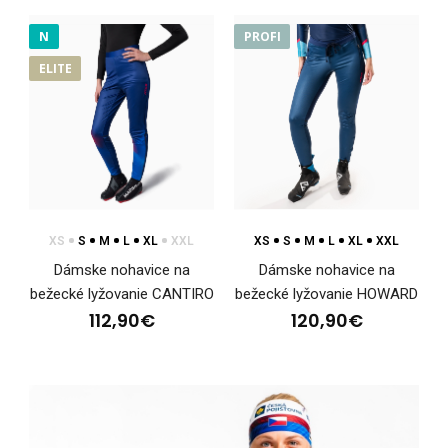
N
PROFI
Bežecké nohavice MAGURA, dámske
ELITE
116,90€
Ľahké bežecké vrchné nohavice majú polopriliehavý
anatomicky tvarovaný strih. Sú vyrobené v kombinác..
XS
S
M
L
XL
XXL
XS
S
M
L
XL
XXL
Dámske nohavice na
Dámske nohavice na
bežecké lyžovanie CANTIRO
bežecké lyžovanie HOWARD
112,90€
120,90€