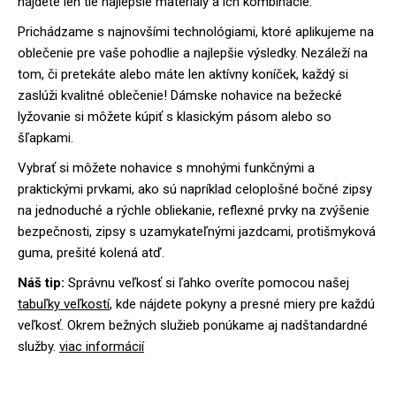
nájdete len tie najlepšie materiály a ich kombinácie.
Prichádzame s najnovšími technológiami, ktoré aplikujeme na
oblečenie pre vaše pohodlie a najlepšie výsledky. Nezáleží na
tom, či pretekáte alebo máte len aktívny koníček, každý si
zaslúži kvalitné oblečenie! Dámske nohavice na bežecké
lyžovanie si môžete kúpiť s klasickým pásom alebo so
šľapkami.
Vybrať si môžete nohavice s mnohými funkčnými a
praktickými prvkami, ako sú napríklad celoplošné bočné zipsy
na jednoduché a rýchle obliekanie, reflexné prvky na zvýšenie
bezpečnosti, zipsy s uzamykateľnými jazdcami, protišmyková
guma, prešité kolená atď.
Náš tip:
Správnu veľkosť si ľahko overíte pomocou našej
tabuľky veľkostí
, kde nájdete pokyny a presné miery pre každú
veľkosť. Okrem bežných služieb ponúkame aj nadštandardné
služby.
viac informácií