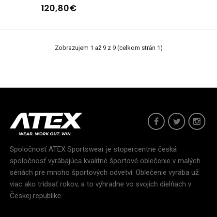
120,80€
Zobrazujem 1 až 9 z 9 (celkom strán 1)
Dámske nohavice na bežecké lyžovanie HOWARD
120,90€
Dámske nohavice na bežecké lyžovanie HOWARDNohavice na
bežecké lyžovanie sú vyvinuté s ohľadom na dr..
Spoločnosť ATEX Sportswear je stopercentne česká
spoločnosť vyrábajúca kvalitné športové oblečenie v malých
sériách pre mnoho športových odvetví. Oblečenie vyrába už
viac ako tridsať rokov, a to výhradne vo svojich dielňach v
Českej republike.