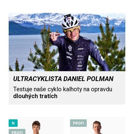
ULTRACYKLISTA DANIEL POLMAN
Testuje naše cyklo kalhoty na opravdu
dlouhých tratích
Cyklistické nohavice VARION
177,90€
N
PROFI
PROFI