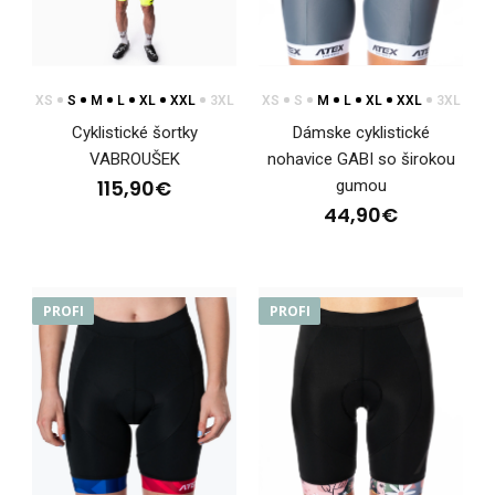
Cyklistické nohavice VELUR
XS
S
M
L
XL
XXL
3XL
XS
S
M
L
XL
XXL
3XL
177,90€
Cyklistické šortky
Dámske cyklistické
VABROUŠEK
nohavice GABI so širokou
115,90€
gumou
44,90€
Cyklistické nohavice VELURCyklistické nohavice VELUR z radu
ELITE performance sú výsledkom precíznej..
PROFI
PROFI