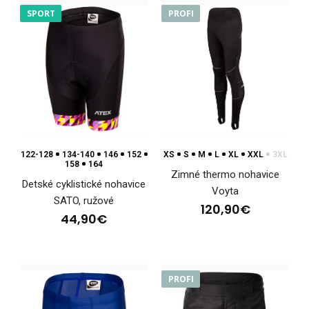
SPORT
PROFI
Cyklistické šortky RAGO modréCyklistické šortky sú jednou
zo základných súčastí výbavy, ktoré môžu p..
122-128
134-140
146
152
XS
S
M
L
XL
XXL
3XL
158
164
Zimné thermo nohavice
Detské cyklistické nohavice
Voyta
SATO, ružové
120,90€
44,90€
PROFI