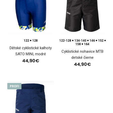
Cyklistické šortky RAPTO
120,90€
122
128
122-128
134-140
146
152
158
164
Dětské cyklistické kalhoty
Cyklistické nohavice MTB
SATO MINI, modré
detské čierne
Cyklistické šortky RAPTOCyklistické šortky RAPTO sú
44,90€
44,90€
navrhnuté tak, aby poskytovali maximá..
PROFI