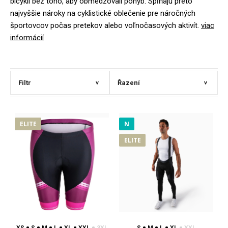
bicykli bez toho, aby obmedzovali pohyb. Spĺňajú preto
najvyššie nároky na cyklistické oblečenie pre náročných
športovcov počas pretekov alebo voľnočasových aktivít.
viac
informácií
Filtr
Řazení
>
>
ELITE
N
ELITE