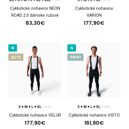
XS
S
M
L
XL
XXL
3XL
S
M
L
XL
XXL
Cyklistické nohavice NEON
Cyklistické nohavice
ROAD 2.0 dámske ružové
VARION
83,30€
177,90€
N
N
Cyklistické nohavice NEON ROAD 2.0 dámske ružové
ELITE
PROFI
83,30€
• priliehavý strih z materiálu Espan• nohavice zakončené 7 cm
širokou protisklzovou gumou s reflexný..
S
M
L
XL
XXL
S
M
L
XL
XXL
Cyklistické nohavice VELUR
Cyklistické nohavice VISTO
177,90€
161,90€