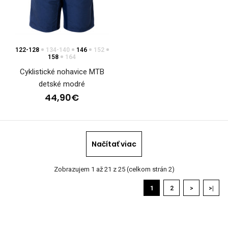
122-128
134-140
146
152
158
164
Cyklistické nohavice MTB
detské modré
44,90€
Cyklistické šortky VABROUŠEK
Načítať viac
115,90€
Zobrazujem 1 až 21 z 25 (celkom strán 2)
1
2
>
>|
Cyklistické šortky VABROUŠEKCyklistické šortky sú jedným
zo základných zariadení, ktoré môžu podpori..