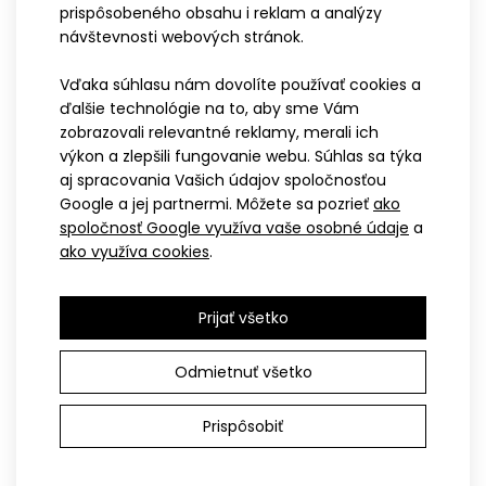
prispôsobeného obsahu i reklam a analýzy
ELEMENT šedá
VOYTA s trakmi
návštevnosti webových stránok.
132,90€
49,90€
39,90€
Vďaka súhlasu nám dovolíte používať cookies a
ďalšie technológie na to, aby sme Vám
zobrazovali relevantné reklamy, merali ich
výkon a zlepšili fungovanie webu. Súhlas sa týka
SPORT
aj spracovania Vašich údajov spoločnosťou
Google a jej partnermi. Môžete sa pozrieť
ako
spoločnosť Google využíva vaše osobné údaje
a
ako využíva cookies
.
Prijať všetko
Odmietnuť všetko
122-128
134-140
146
152
122
128
158
164
Dětské cyklistické kalhoty
Prispôsobiť
Detské cyklistické nohavice
SATO MINI, růžové
SATO, modré
44,90€