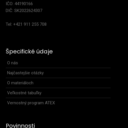
Dámske cyklistické nohavice GABI so širokou gumou
IČO: 44190166
44,90€
DIČ: SK2022624307
Tel: +421 911 255 708
Dámske krátke cyklistické nohavice so širokou gumou.
Špičková výstelka SPORT zaisťuje pohodlie šport..
Špecifické údaje
O nás
Najčastejšie otázky
O materiáloch
Veľkostné tabuľky
Vernostný program ATEX
Povinnosti