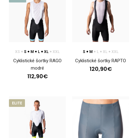
Cyklistické nohavice VARIONCyklistické nohavice VARION z
radu ELITE performance sú výsledkom precízn..
XS
S
M
L
XL
XXL
S
M
L
XL
XXL
Cyklistické šortky RAGO
Cyklistické šortky RAPTO
120,90€
modré
112,90€
ELITE