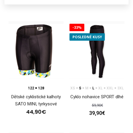
44,90€
-33%
POSLEDNÉ KUSY
122
128
XS
S
M
L
XL
XXL
3XL
Dětské cyklistické kalhoty
Cyklo nohavice SPORT dlhé
SATO MINI, tyrkysové
59,90€
Cyklistické šortky RAGO modré
44,90€
39,90€
112,90€