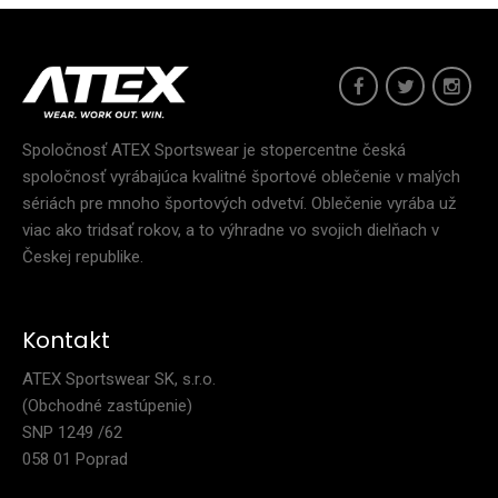
Spoločnosť ATEX Sportswear je stopercentne česká
spoločnosť vyrábajúca kvalitné športové oblečenie v malých
sériách pre mnoho športových odvetví. Oblečenie vyrába už
viac ako tridsať rokov, a to výhradne vo svojich dielňach v
Českej republike.
Kontakt
ATEX Sportswear SK, s.r.o.
(Obchodné zastúpenie)
SNP 1249 /62
058 01 Poprad