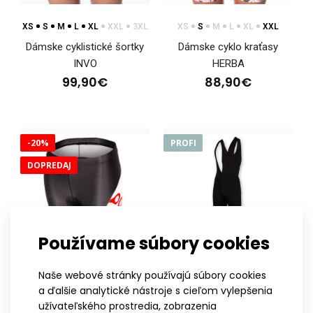
XS
S
M
L
XL
XXL
3XL
XS
S
M
L
XL
XXL
Dámske cyklistické šortky
Dámske cyklo kraťasy
INVO
HERBA
99,90€
88,90€
-20%
PROFI
DOPREDAJ
Cyklistické nohavice VISTO
161,90€
Používame súbory cookies
Naše webové stránky používajú súbory cookies
XS
S
M
L
XL
XXL
XS
S
M
L
XL
XXL
3XL
Cyklistické nohavice VISTOCyklistické nohavice VISTO z radu
a ďalšie analytické nástroje s cieľom vylepšenia
PROFI performance sú navrhnuté tak, aby ..
užívateľského prostredia, zobrazenia
Dámske cyklo nohavice
Zimné thermo nohavice